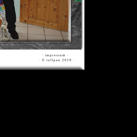
·
impressum
·
· © tollpan 2010 ·